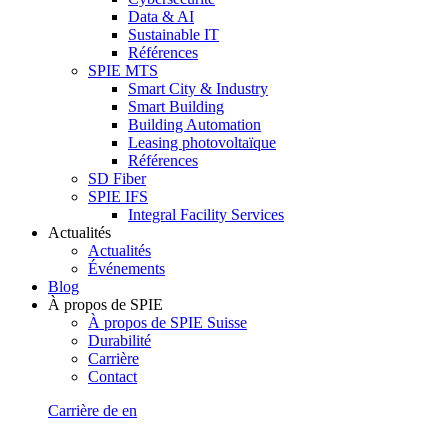
Data & AI
Sustainable IT
Références
SPIE MTS
Smart City & Industry
Smart Building
Building Automation
Leasing photovoltaïque
Références
SD Fiber
SPIE IFS
Integral Facility Services
Actualités
Actualités
Événements
Blog
À propos de SPIE
À propos de SPIE Suisse
Durabilité
Carrière
Contact
Carrière
de
en