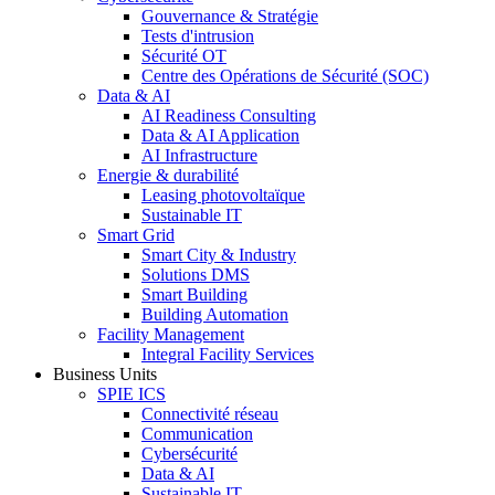
Gouvernance & Stratégie
Tests d'intrusion
Sécurité OT
Centre des Opérations de Sécurité (SOC)
Data & AI
AI Readiness Consulting
Data & AI Application
AI Infrastructure
Energie & durabilité
Leasing photovoltaïque
Sustainable IT
Smart Grid
Smart City & Industry
Solutions DMS
Smart Building
Building Automation
Facility Management
Integral Facility Services
Business Units
SPIE ICS
Connectivité réseau
Communication
Cybersécurité
Data & AI
Sustainable IT