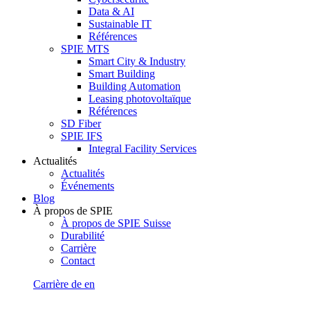
Data & AI
Sustainable IT
Références
SPIE MTS
Smart City & Industry
Smart Building
Building Automation
Leasing photovoltaïque
Références
SD Fiber
SPIE IFS
Integral Facility Services
Actualités
Actualités
Événements
Blog
À propos de SPIE
À propos de SPIE Suisse
Durabilité
Carrière
Contact
Carrière
de
en