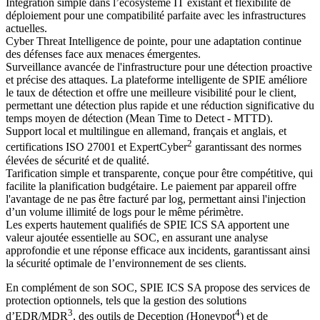
Intégration simple dans l’écosystème IT existant et flexibilité de
déploiement
pour une compatibilité parfaite avec les infrastructures
actuelles.
Cyber Threat Intelligence
de pointe, pour une adaptation continue
des défenses face aux menaces émergentes.
Surveillance avancée de l'infrastructure
pour une détection proactive
et précise des attaques. La plateforme intelligente de SPIE améliore
le taux de détection et offre une meilleure visibilité pour le client,
permettant une détection plus rapide et une réduction significative du
temps moyen de détection (Mean Time to Detect - MTTD).
Support local et multilingue
en allemand, français et anglais, et
2
certifications ISO 27001 et ExpertCyber
garantissant des normes
élevées de sécurité et de qualité.
Tarification simple et transparente
, conçue pour être compétitive, qui
facilite la planification budgétaire. Le paiement par appareil offre
l'avantage de ne pas être facturé par log, permettant ainsi l'injection
d’un volume illimité de logs pour le même périmètre.
Les experts hautement qualifiés de SPIE ICS SA
apportent une
valeur ajoutée essentielle au SOC, en assurant une analyse
approfondie et une réponse efficace aux incidents, garantissant ainsi
la sécurité optimale de l’environnement de ses clients.
En complément de son SOC, SPIE ICS SA propose des services de
protection optionnels, tels que la gestion des solutions
3
4
d’EDR/MDR
, des outils de Deception (Honeypot
) et de