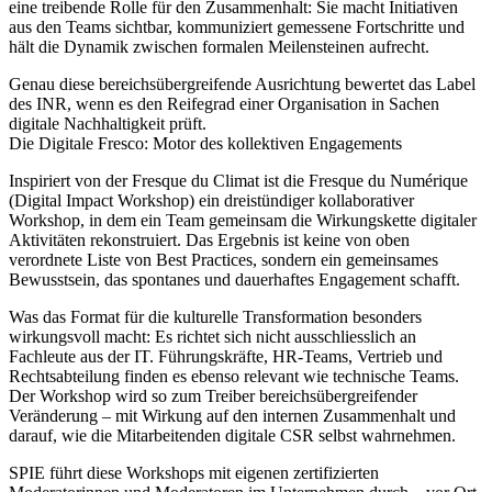
eine treibende Rolle für den Zusammenhalt: Sie macht Initiativen
aus den Teams sichtbar, kommuniziert gemessene Fortschritte und
hält die Dynamik zwischen formalen Meilensteinen aufrecht.
Genau diese bereichsübergreifende Ausrichtung bewertet das Label
des INR, wenn es den Reifegrad einer Organisation in Sachen
digitale Nachhaltigkeit prüft.
Die Digitale Fresco: Motor des kollektiven Engagements
Inspiriert von der Fresque du Climat ist die Fresque du Numérique
(Digital Impact Workshop) ein dreistündiger kollaborativer
Workshop, in dem ein Team gemeinsam die Wirkungskette digitaler
Aktivitäten rekonstruiert. Das Ergebnis ist keine von oben
verordnete Liste von Best Practices, sondern ein gemeinsames
Bewusstsein, das spontanes und dauerhaftes Engagement schafft.
Was das Format für die kulturelle Transformation besonders
wirkungsvoll macht: Es richtet sich nicht ausschliesslich an
Fachleute aus der IT. Führungskräfte, HR-Teams, Vertrieb und
Rechtsabteilung finden es ebenso relevant wie technische Teams.
Der Workshop wird so zum Treiber bereichsübergreifender
Veränderung – mit Wirkung auf den internen Zusammenhalt und
darauf, wie die Mitarbeitenden digitale CSR selbst wahrnehmen.
SPIE führt diese Workshops mit eigenen zertifizierten