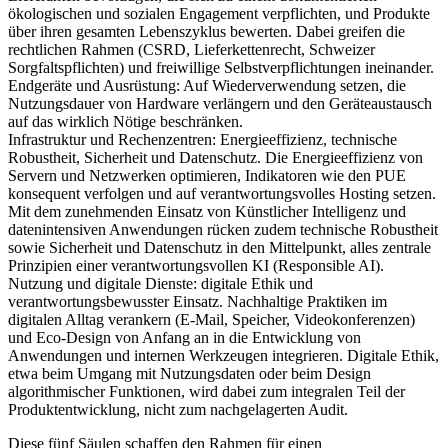
ökologischen und sozialen Engagement verpflichten, und Produkte
über ihren gesamten Lebenszyklus bewerten. Dabei greifen die
rechtlichen Rahmen (CSRD, Lieferkettenrecht, Schweizer
Sorgfaltspflichten) und freiwillige Selbstverpflichtungen ineinander.
Endgeräte und Ausrüstung:
Auf Wiederverwendung setzen, die
Nutzungsdauer von Hardware verlängern und den Geräteaustausch
auf das wirklich Nötige beschränken.
Infrastruktur und Rechenzentren:
Energieeffizienz, technische
Robustheit, Sicherheit und Datenschutz. Die Energieeffizienz von
Servern und Netzwerken optimieren, Indikatoren wie den PUE
konsequent verfolgen und auf verantwortungsvolles Hosting setzen.
Mit dem zunehmenden Einsatz von Künstlicher Intelligenz und
datenintensiven Anwendungen rücken zudem technische Robustheit
sowie Sicherheit und Datenschutz in den Mittelpunkt, alles zentrale
Prinzipien einer verantwortungsvollen KI (Responsible AI).
Nutzung und digitale Dienste
: digitale Ethik und
verantwortungsbewusster Einsatz. Nachhaltige Praktiken im
digitalen Alltag verankern (E-Mail, Speicher, Videokonferenzen)
und Eco-Design von Anfang an in die Entwicklung von
Anwendungen und internen Werkzeugen integrieren. Digitale Ethik,
etwa beim Umgang mit Nutzungsdaten oder beim Design
algorithmischer Funktionen, wird dabei zum integralen Teil der
Produktentwicklung, nicht zum nachgelagerten Audit.
Diese fünf Säulen schaffen den Rahmen für einen