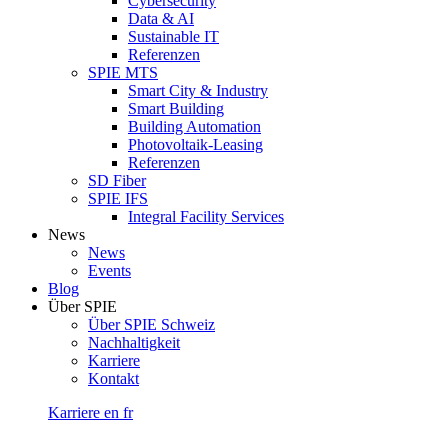
Cybersecurity
Data & AI
Sustainable IT
Referenzen
SPIE MTS
Smart City & Industry
Smart Building
Building Automation
Photovoltaik-Leasing
Referenzen
SD Fiber
SPIE IFS
Integral Facility Services
News
News
Events
Blog
Über SPIE
Über SPIE Schweiz
Nachhaltigkeit
Karriere
Kontakt
Karriere
en
fr