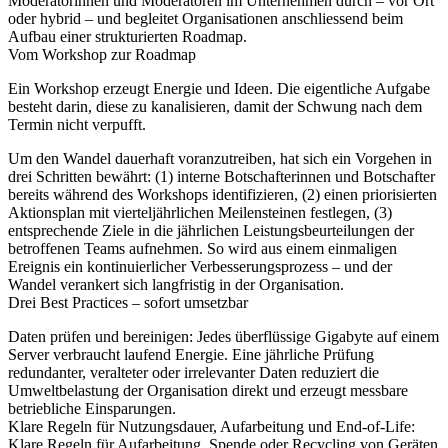
Moderatorinnen und Moderatoren im Unternehmen durch – vor Ort
oder hybrid – und begleitet Organisationen anschliessend beim
Aufbau einer strukturierten Roadmap.
Vom Workshop zur Roadmap
Ein Workshop erzeugt Energie und Ideen. Die eigentliche Aufgabe
besteht darin, diese zu kanalisieren, damit der Schwung nach dem
Termin nicht verpufft.
Um den Wandel dauerhaft voranzutreiben, hat sich ein Vorgehen in
drei Schritten bewährt: (1) interne Botschafterinnen und Botschafter
bereits während des Workshops identifizieren, (2) einen priorisierten
Aktionsplan mit vierteljährlichen Meilensteinen festlegen, (3)
entsprechende Ziele in die jährlichen Leistungsbeurteilungen der
betroffenen Teams aufnehmen. So wird aus einem einmaligen
Ereignis ein kontinuierlicher Verbesserungsprozess – und der
Wandel verankert sich langfristig in der Organisation.
Drei Best Practices – sofort umsetzbar
Daten prüfen und bereinigen:
Jedes überflüssige Gigabyte auf einem
Server verbraucht laufend Energie. Eine jährliche Prüfung
redundanter, veralteter oder irrelevanter Daten reduziert die
Umweltbelastung der Organisation direkt und erzeugt messbare
betriebliche Einsparungen.
Klare Regeln für Nutzungsdauer, Aufarbeitung und End-of-Life:
Klare Regeln für Aufarbeitung, Spende oder Recycling von Geräten