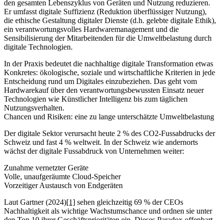
den gesamten Lebenszyklus von Geräten und Nutzung reduzieren.
Er umfasst digitale Suffizienz (Reduktion überflüssiger Nutzung),
die ethische Gestaltung digitaler Dienste (d.h. gelebte digitale Ethik),
ein verantwortungsvolles Hardwaremanagement und die
Sensibilisierung der Mitarbeitenden für die Umweltbelastung durch
digitale Technologien.
In der Praxis bedeutet die nachhaltige digitale Transformation etwas
Konkretes: ökologische, soziale und wirtschaftliche Kriterien in jede
Entscheidung rund um Digitales einzubeziehen. Das geht vom
Hardwarekauf über den verantwortungsbewussten Einsatz neuer
Technologien wie Künstlicher Intelligenz bis zum täglichen
Nutzungsverhalten.
Chancen und Risiken: eine zu lange unterschätzte Umweltbelastung
Der digitale Sektor verursacht heute 2 % des CO2-Fussabdrucks der
Schweiz und fast 4 % weltweit. In der Schweiz wie andernorts
wächst der digitale Fussabdruck von Unternehmen weiter:
Zunahme vernetzter Geräte
Volle, unaufgeräumte Cloud-Speicher
Vorzeitiger Austausch von Endgeräten
Laut Gartner (2024)
[1]
sehen gleichzeitig 69 % der CEOs
Nachhaltigkeit als wichtige Wachstumschance und ordnen sie unter
den Top 10 ihrer Geschäftsprioritäten ein. Dieses Paradox offenbart