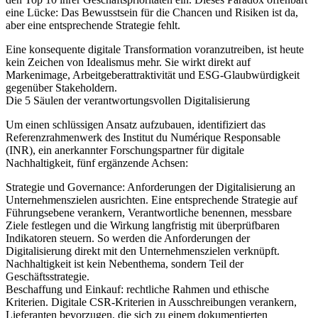
eine Lücke: Das Bewusstsein für die Chancen und Risiken ist da,
aber eine entsprechende Strategie fehlt.
Eine konsequente digitale Transformation voranzutreiben, ist heute
kein Zeichen von Idealismus mehr. Sie wirkt direkt auf
Markenimage, Arbeitgeberattraktivität und ESG-Glaubwürdigkeit
gegenüber Stakeholdern.
Die 5 Säulen der verantwortungsvollen Digitalisierung
Um einen schlüssigen Ansatz aufzubauen, identifiziert das
Referenzrahmenwerk des Institut du Numérique Responsable
(INR), ein anerkannter Forschungspartner für digitale
Nachhaltigkeit, fünf ergänzende Achsen:
Strategie und Governance:
Anforderungen der Digitalisierung an
Unternehmenszielen ausrichten. Eine entsprechende Strategie auf
Führungsebene verankern, Verantwortliche benennen, messbare
Ziele festlegen und die Wirkung langfristig mit überprüfbaren
Indikatoren steuern. So werden die Anforderungen der
Digitalisierung direkt mit den Unternehmenszielen verknüpft.
Nachhaltigkeit ist kein Nebenthema, sondern Teil der
Geschäftsstrategie.
Beschaffung und Einkauf:
rechtliche Rahmen und ethische
Kriterien. Digitale CSR-Kriterien in Ausschreibungen verankern,
Lieferanten bevorzugen, die sich zu einem dokumentierten