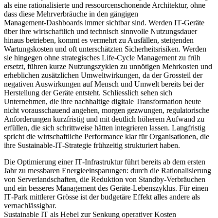
als eine rationalisierte und ressourcenschonende Architektur, ohne
dass diese Mehrverbräuche in den gängigen
Management‑Dashboards immer sichtbar sind. Werden IT‑Geräte
über ihre wirtschaftlich und technisch sinnvolle Nutzungsdauer
hinaus betrieben, kommt es vermehrt zu Ausfällen, steigenden
Wartungskosten und oft unterschätzten Sicherheitsrisiken. Werden
sie hingegen ohne strategisches Life-Cycle Management zu früh
ersetzt, führen kurze Nutzungszyklen zu unnötigen Mehrkosten und
erheblichen zusätzlichen Umweltwirkungen, da der Grossteil der
negativen Auswirkungen auf Mensch und Umwelt bereits bei der
Herstellung der Geräte entsteht. Schliesslich sehen sich
Unternehmen, die ihre nachhaltige digitale Transformation heute
nicht vorausschauend angehen, morgen gezwungen, regulatorische
Anforderungen kurzfristig und mit deutlich höherem Aufwand zu
erfüllen, die sich schrittweise hätten integrieren lassen. Langfristig
spricht die wirtschaftliche Performance klar für Organisationen, die
ihre Sustainable‑IT‑Strategie frühzeitig strukturiert haben.
Die Optimierung einer IT‑Infrastruktur führt bereits ab dem ersten
Jahr zu messbaren Energieeinsparungen: durch die Rationalisierung
von Serverlandschaften, die Reduktion von Standby‑Verbräuchen
und ein besseres Management des Geräte‑Lebenszyklus. Für einen
IT‑Park mittlerer Grösse ist der budgetäre Effekt alles andere als
vernachlässigbar.
Sustainable IT als Hebel zur Senkung operativer Kosten