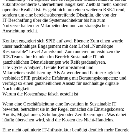
zukunftsorientierte Unternehmen längst kein Zielbild mehr, sondern
operative Realität ist. Es geht nicht um einen weiteren RSE‑Trend,
sondern um eine bereichsübergreifende Disziplin, die von der
IT‑Beschaffung über die Systemarchitektur bis hin zum
Nutzerverhalten der Mitarbeitenden und zur strategischen
Ausrichtung reicht.
Konkret engagiert sich SPIE auf zwei Ebenen: Zum einen wurde
unser nachhaltiges Engagement mit dem Label „Numérique
Responsable“ Level 2 anerkannt. Zum anderen unterstützen die
ICS‑Teams ihre Kunden im Bereich Sustainable IT mit
ganzheitlichen Dienstleistungen wie Reifegradanalysen,
Life‑Cycle‑Analysen, Geräte‑Refurbishment und
Mitarbeitersensibilisierung. Als Anwender und Partner zugleich
verbindet SPIE praktische Erfahrung mit Beratungskompetenz und
verfolgt so einen ganzheitlichen Ansatz für nachhaltige digitale
Nachhaltigkeit.
Warum die Kostenfrage falsch gestellt ist
Wenn eine Geschäftsleitung eine Investition in Sustainable IT
bewertet, betrachtet sie in der Regel zunächst die Einstiegskosten:
Audits, Migrationen, Schulungen oder Zertifizierungen. Was dabei
häufig übersehen wird, sind die
Kosten des Nicht‑Handelns
.
Eine nicht optimierte IT‑Infrastruktur benötigt deutlich mehr Energie