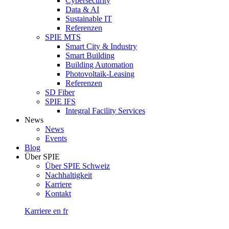
Cybersecurity
Data & AI
Sustainable IT
Referenzen
SPIE MTS
Smart City & Industry
Smart Building
Building Automation
Photovoltaik-Leasing
Referenzen
SD Fiber
SPIE IFS
Integral Facility Services
News
News
Events
Blog
Über SPIE
Über SPIE Schweiz
Nachhaltigkeit
Karriere
Kontakt
Karriere
en
fr