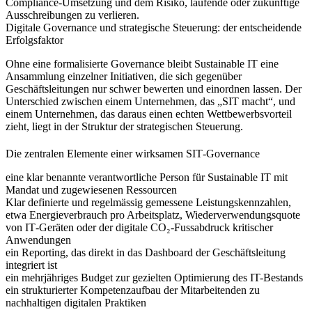
Compliance‑Umsetzung und dem Risiko, laufende oder zukünftige
Ausschreibungen zu verlieren.
Digitale Governance und strategische Steuerung: der entscheidende
Erfolgsfaktor
Ohne eine formalisierte Governance bleibt Sustainable IT eine
Ansammlung einzelner Initiativen, die sich gegenüber
Geschäftsleitungen nur schwer bewerten und einordnen lassen. Der
Unterschied zwischen einem Unternehmen, das „SIT macht“, und
einem Unternehmen, das daraus einen echten Wettbewerbsvorteil
zieht, liegt in der Struktur der strategischen Steuerung.
Die zentralen Elemente einer wirksamen SIT‑Governance
eine klar benannte verantwortliche Person
für Sustainable IT mit
Mandat und zugewiesenen Ressourcen
Klar definierte und regelmässig gemessene Leistungskennzahlen
,
etwa Energieverbrauch pro Arbeitsplatz, Wiederverwendungsquote
von IT‑Geräten oder der digitale CO₂‑Fussabdruck kritischer
Anwendungen
ein Reporting,
das direkt in das Dashboard der Geschäftsleitung
integriert ist
ein mehrjähriges Budget
zur gezielten Optimierung des IT-Bestands
ein strukturierter Kompetenzaufbau
der Mitarbeitenden zu
nachhaltigen digitalen Praktiken