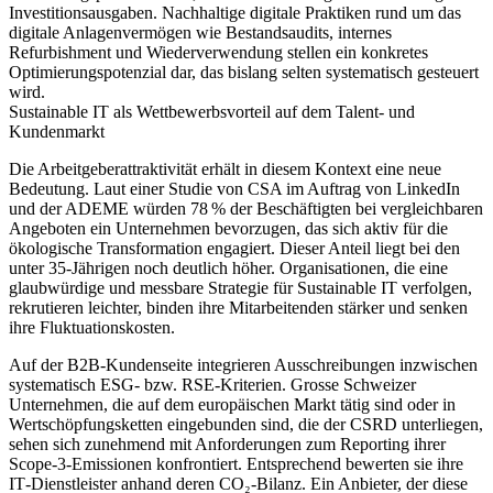
Investitionsausgaben. Nachhaltige digitale Praktiken rund um das
digitale Anlagenvermögen wie Bestandsaudits, internes
Refurbishment und Wiederverwendung stellen ein konkretes
Optimierungspotenzial dar, das bislang selten systematisch gesteuert
wird.
Sustainable IT als Wettbewerbsvorteil auf dem Talent‑ und
Kundenmarkt
Die Arbeitgeberattraktivität erhält in diesem Kontext eine neue
Bedeutung. Laut einer Studie von CSA im Auftrag von LinkedIn
und der ADEME würden 78 % der Beschäftigten bei vergleichbaren
Angeboten ein Unternehmen bevorzugen, das sich aktiv für die
ökologische Transformation engagiert. Dieser Anteil liegt bei den
unter 35‑Jährigen noch deutlich höher. Organisationen, die eine
glaubwürdige und messbare Strategie für Sustainable IT verfolgen,
rekrutieren leichter, binden ihre Mitarbeitenden stärker und senken
ihre Fluktuationskosten.
Auf der B2B‑Kundenseite integrieren Ausschreibungen inzwischen
systematisch ESG‑ bzw. RSE‑Kriterien. Grosse Schweizer
Unternehmen, die auf dem europäischen Markt tätig sind oder in
Wertschöpfungsketten eingebunden sind, die der CSRD unterliegen,
sehen sich zunehmend mit Anforderungen zum Reporting ihrer
Scope‑3‑Emissionen konfrontiert. Entsprechend bewerten sie ihre
IT‑Dienstleister anhand deren CO₂‑Bilanz. Ein Anbieter, der diese