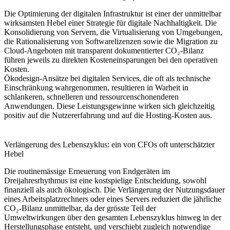
Die Optimierung der digitalen Infrastruktur ist einer der unmittelbar
wirksamsten Hebel einer Strategie für digitale Nachhaltigkeit. Die
Konsolidierung von Servern, die Virtualisierung von Umgebungen,
die Rationalisierung von Softwarelizenzen sowie die Migration zu
Cloud‑Angeboten mit transparent dokumentierter CO₂‑Bilanz
führen jeweils zu direkten Kosteneinsparungen bei den operativen
Kosten.
Ökodesign‑Ansätze bei digitalen Services, die oft als technische
Einschränkung wahrgenommen, resultieren in Warheit in
schlankeren, schnelleren und ressourcenschonenderen
Anwendungen. Diese Leistungsgewinne wirken sich gleichzeitig
positiv auf die Nutzererfahrung und auf die Hosting‑Kosten aus.
Verlängerung des Lebenszyklus: ein von CFOs oft unterschätzter
Hebel
Die routinemässige Erneuerung von Endgeräten im
Dreijahresrhythmus ist eine kostspielige Entscheidung, sowohl
finanziell als auch ökologisch. Die Verlängerung der Nutzungsdauer
eines Arbeitsplatzrechners oder eines Servers reduziert die jährliche
CO₂‑Bilanz unmittelbar, da der grösste Teil der
Umweltwirkungen über den gesamten Lebenszyklus hinweg in der
Herstellungsphase entsteht, und verschiebt zugleich notwendige