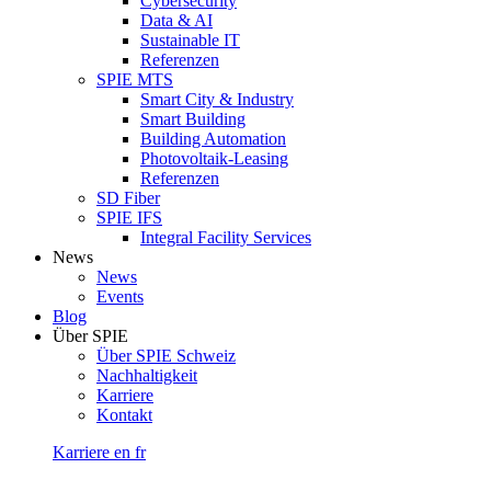
Cybersecurity
Data & AI
Sustainable IT
Referenzen
SPIE MTS
Smart City & Industry
Smart Building
Building Automation
Photovoltaik-Leasing
Referenzen
SD Fiber
SPIE IFS
Integral Facility Services
News
News
Events
Blog
Über SPIE
Über SPIE Schweiz
Nachhaltigkeit
Karriere
Kontakt
Karriere
en
fr